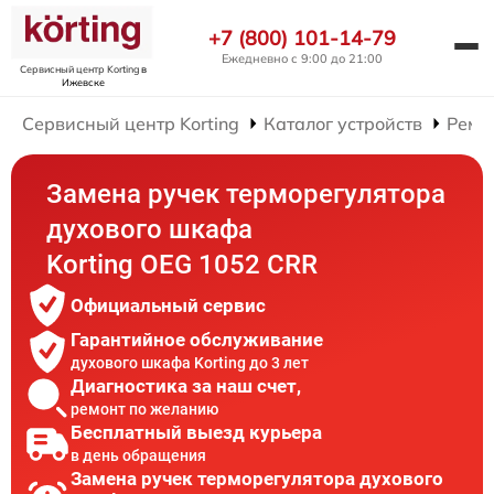
+7 (800) 101-14-79
Ежедневно с 9:00 до 21:00
Сервисный центр Korting
в
Ижевске
Сервисный центр Korting
Каталог устройств
Ремо
Замена ручек терморегулятора
духового шкафа
Korting OEG 1052 CRR
Официальный сервис
Гарантийное обслуживание
духового шкафа Korting до 3 лет
Диагностика за наш счет,
ремонт по желанию
Бесплатный выезд курьера
в день обращения
Замена ручек терморегулятора духового