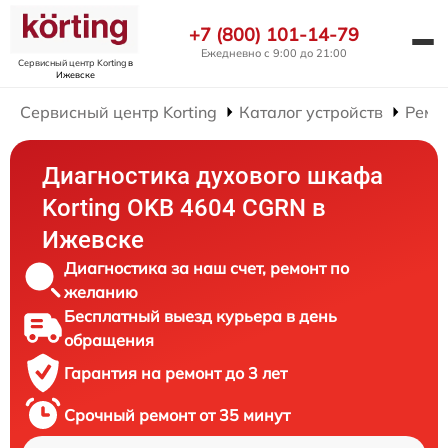
+7 (800) 101-14-79
Ежедневно с 9:00 до 21:00
Сервисный центр Korting
в
Ижевске
Сервисный центр Korting
Каталог устройств
Ремо
Диагностика духового шкафа
Korting OKB 4604 CGRN в
Ижевске
Диагностика за наш счет, ремонт по
желанию
Бесплатный выезд курьера в день
обращения
Гарантия на ремонт до 3 лет
Срочный ремонт от 35 минут