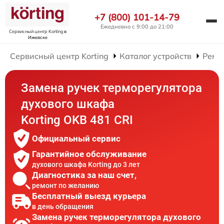
+7 (800) 101-14-79
Ежедневно с 9:00 до 21:00
Сервисный центр Korting
в
Ижевске
Сервисный центр Korting
Каталог устройств
Ремо
Замена ручек терморегулятора
духового шкафа
Korting OKB 481 CRI
Официальный сервис
Гарантийное обслуживание
духового шкафа Korting до 3 лет
Диагностика за наш счет,
ремонт по желанию
Бесплатный выезд курьера
в день обращения
Замена ручек терморегулятора духового