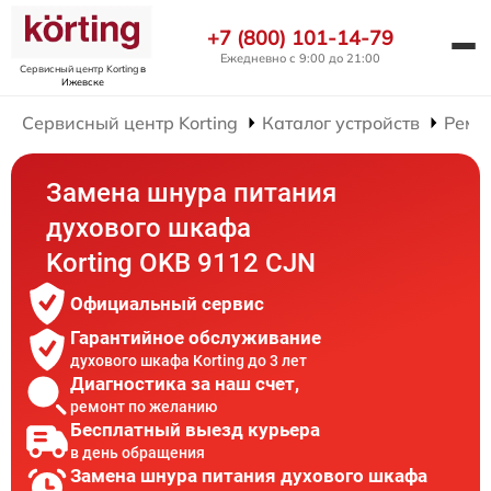
+7 (800) 101-14-79
Ежедневно с 9:00 до 21:00
Сервисный центр Korting
в
Ижевске
Сервисный центр Korting
Каталог устройств
Ремо
Замена шнура питания
духового шкафа
Korting OKB 9112 CJN
Официальный сервис
Гарантийное обслуживание
духового шкафа Korting до 3 лет
Диагностика за наш счет,
ремонт по желанию
Бесплатный выезд курьера
в день обращения
Замена шнура питания духового шкафа