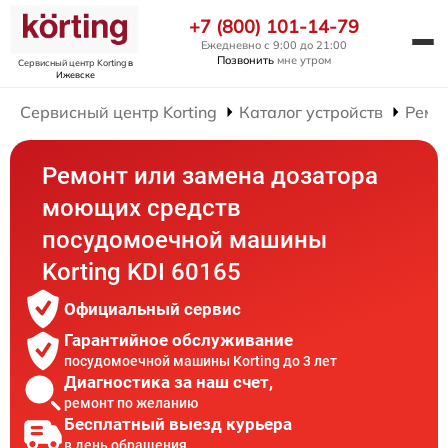
+7 (800) 101-14-79
Ежедневно с 9:00 до 21:00
Позвонить
мне утром
Сервисный центр Korting
в
Ижевске
Сервисный центр Korting
Каталог устройств
Ремо
Ремонт или замена дозатора
моющих средств
посудомоечной машины
Korting KDI 60165
Официальный сервис
Гарантийное обслуживание
посудомоечной машины Korting до 3 лет
Диагностика за наш счет,
ремонт по желанию
Бесплатный выезд курьера
в день обращения