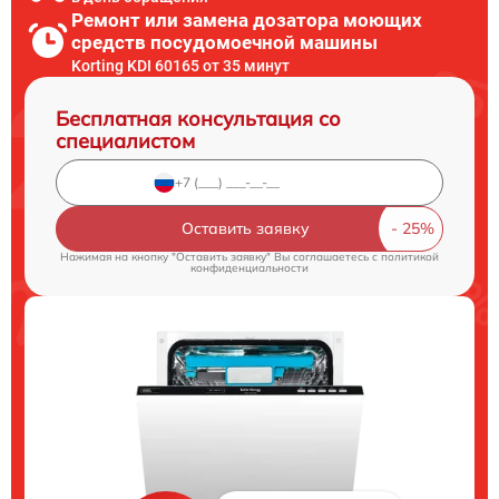
Ремонт или замена дозатора моющих
средств посудомоечной машины
Korting KDI 60165 от 35 минут
Бесплатная консультация со
специалистом
Оставить заявку
Нажимая на кнопку "Оставить заявку" Вы соглашаетесь c
политикой
конфиденциальности