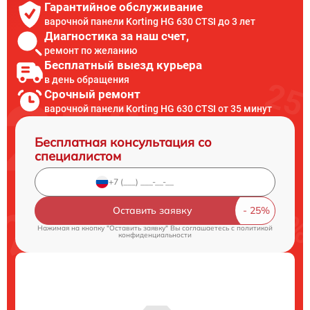
Гарантийное обслуживание
варочной панели Korting HG 630 CTSI до 3 лет
Диагностика за наш счет,
ремонт по желанию
Бесплатный выезд курьера
в день обращения
Срочный ремонт
варочной панели Korting HG 630 CTSI от 35 минут
Бесплатная консультация со
специалистом
Оставить заявку
Нажимая на кнопку "Оставить заявку" Вы соглашаетесь c
политикой
конфиденциальности