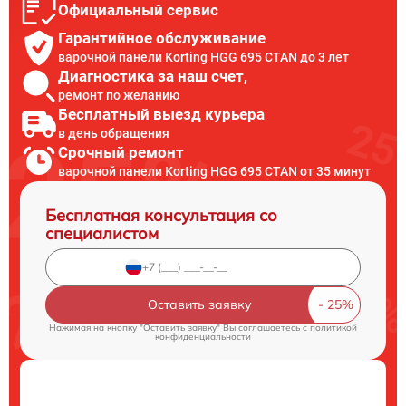
Официальный сервис
Гарантийное обслуживание
варочной панели Korting HGG 695 CTAN до 3 лет
Диагностика за наш счет,
ремонт по желанию
Бесплатный выезд курьера
в день обращения
Срочный ремонт
варочной панели Korting HGG 695 CTAN от 35 минут
Бесплатная консультация со
специалистом
Оставить заявку
Нажимая на кнопку "Оставить заявку" Вы соглашаетесь c
политикой
конфиденциальности