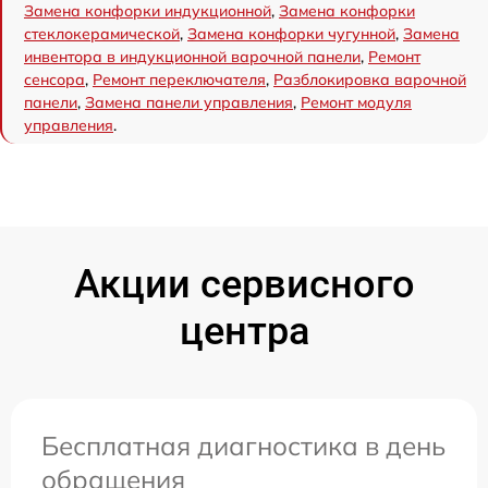
Замена конфорки индукционной
,
Замена конфорки
стеклокерамической
,
Замена конфорки чугунной
,
Замена
инвентора в индукционной варочной панели
,
Ремонт
сенсора
,
Ремонт переключателя
,
Разблокировка варочной
панели
,
Замена панели управления
,
Ремонт модуля
управления
.
Акции сервисного
центра
Бесплатная диагностика в день
обращения