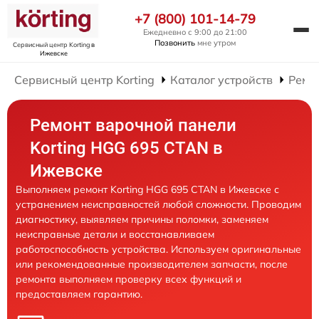
+7 (800) 101-14-79
Ежедневно с 9:00 до 21:00
Позвонить
мне утром
Сервисный центр Korting
в
Ижевске
Сервисный центр Korting
Каталог устройств
Ремо
Ремонт варочной панели
Korting HGG 695 CTAN в
Ижевске
Выполняем ремонт Korting HGG 695 CTAN в Ижевске с
устранением неисправностей любой сложности. Проводим
диагностику, выявляем причины поломки, заменяем
неисправные детали и восстанавливаем
работоспособность устройства. Используем оригинальные
или рекомендованные производителем запчасти, после
ремонта выполняем проверку всех функций и
предоставляем гарантию.