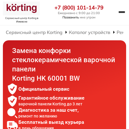
+7 (800) 101-14-79
Ежедневно с 9:00 до 21:00
Позвонить
мне утром
Сервисный центр Korting
в
Ижевске
Сервисный центр Korting
Каталог устройств
Ремо
Замена конфорки
стеклокерамической варочной
панели
Korting HK 60001 BW
Официальный сервис
Гарантийное обслуживание
варочной панели Korting до 3 лет
Диагностика за наш счет,
ремонт по желанию
Бесплатный выезд курьера
в день обращения