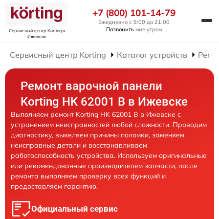
+7 (800) 101-14-79
Ежедневно с 9:00 до 21:00
Позвонить
мне утром
Сервисный центр Korting
в
Ижевске
Сервисный центр Korting
Каталог устройств
Ремо
Ремонт варочной панели
Korting HK 62001 B в Ижевске
Выполняем ремонт Korting HK 62001 B в Ижевске с
устранением неисправностей любой сложности. Проводим
диагностику, выявляем причины поломки, заменяем
неисправные детали и восстанавливаем
работоспособность устройства. Используем оригинальные
или рекомендованные производителем запчасти, после
ремонта выполняем проверку всех функций и
предоставляем гарантию.
Официальный сервис