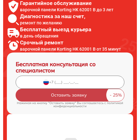
Гарантийное обслуживание
варочной панели Korting HK 62001 B до 3 лет
Диагностика за наш счет,
ремонт по желанию
Бесплатный выезд курьера
в день обращения
Срочный ремонт
варочной панели Korting HK 62001 B от 35 минут
Бесплатная консультация со
специалистом
Оставить заявку
Нажимая на кнопку "Оставить заявку" Вы соглашаетесь c
политикой
конфиденциальности