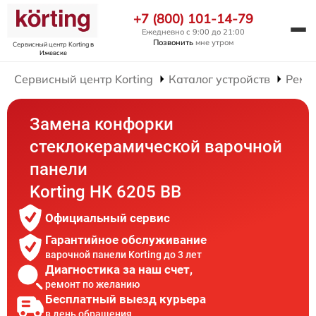
+7 (800) 101-14-79
Ежедневно с 9:00 до 21:00
Позвонить
мне утром
Сервисный центр Korting
в
Ижевске
Сервисный центр Korting
Каталог устройств
Ремо
Замена конфорки
стеклокерамической варочной
панели
Korting HK 6205 BB
Официальный сервис
Гарантийное обслуживание
варочной панели Korting до 3 лет
Диагностика за наш счет,
ремонт по желанию
Бесплатный выезд курьера
в день обращения